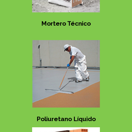
Mortero Técnico
Poliuretano Líquido