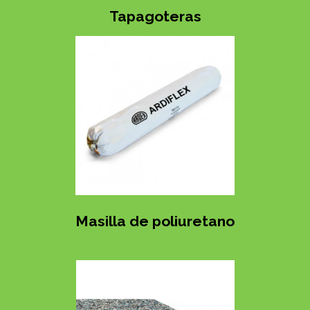
Tapagoteras
Masilla de poliuretano