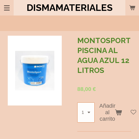
DISMAMATERIALES
Ir
al
contenido
principal
MONTOSPORT
PISCINA AL
AGUA AZUL 12
LITROS
88,00 €
Añadir
al
carrito